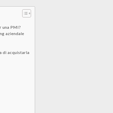
er una PMI?
ing aziendale
 di acquistarla