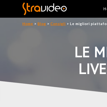
H
Home
>
Blog
>
Consigli
>
Le migliori piattaf
LE M
LIV