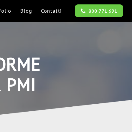
folio
Blog
Contatti
800 771 691
FORME
 PMI