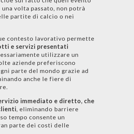
, cioè sul fatto che quell’evento
 una volta passato, non potrà
le partite di calcio o nei
que contesto lavorativo permette
tti e servizi presentati
cessariamente utilizzare un
olte aziende preferiscono
 ogni parte del mondo grazie ad
minando anche le fiere di
re.
ervizio immediato e diretto, che
lienti
, eliminando barriere
esso tempo consente un
an parte dei costi delle