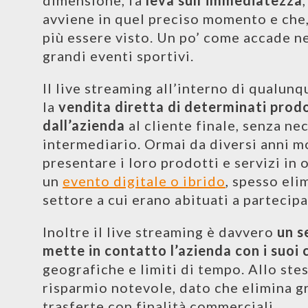
dimensione, fa
leva sull’immediatezza
avviene in quel preciso momento e che,
più essere visto. Un po’ come accade nel
grandi eventi sportivi.
Il live streaming all’interno di qualun
la
vendita diretta di determinati prodo
dall’azienda
al cliente finale, senza ne
intermediario. Ormai da diversi anni m
presentare i loro prodotti e servizi in
un
evento digitale o ibrido
, spesso eli
settore a cui erano abituati a partecipa
Inoltre il live streaming è davvero
un s
mette in contatto l’azienda con i suoi c
geografiche e limiti di tempo. Allo st
risparmio notevole, dato che elimina gr
trasferte con finalità commerciali.